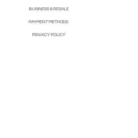
BUSINESS & RESALE
PAYMENT METHODS
PRIVACY POLICY
COMPANY DETAILS
THE TEAM
FAQ
CONTACTS
CONTACTS
+351 912 989 090